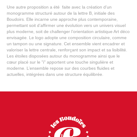
Une autre proposition a été faite avec la création d’un
monogramme structuré autour de la lettre B, initiale des
Boudoirs. Elle incarne une approche plus contemporaine,
permettant soit d’affirmer une évolution vers un univers visuel
plus moderne, soit de challenger l’orientation artistique Art déco
envisagée. Le logo adopte une composition circulaire, comme
un tampon ou une signature. Cet ensemble vient encadrer et
valoriser la lettre centrale, renforçant son impact et sa lisibilité.
Les étoiles disposées autour du monogramme ainsi que le
cœur placé sur le "i" apportent une touche singulière et
moderne. L’ensemble repose sur des courbes fluides et
actuelles, intégrées dans une structure équilibrée.