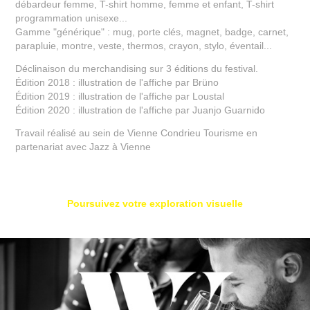
débardeur femme, T-shirt homme, femme et enfant, T-shirt
programmation unisexe...
Gamme "générique" : mug, porte clés, magnet, badge, carnet,
parapluie, montre, veste, thermos, crayon, stylo, éventail...
Déclinaison du merchandising sur 3 éditions du festival.
Édition 2018 : illustration de l'affiche par Brüno
Édition 2019 : illustration de l'affiche par Loustal
Édition 2020 : illustration de l'affiche par Juanjo Guarnido
Travail réalisé au sein de Vienne Condrieu Tourisme en
partenariat avec Jazz à Vienne
Poursuivez votre exploration visuelle