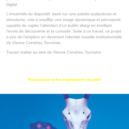
digital.
L’ensemble du dispositif, basé sur une palette audacieuse et
stimulante, vise à insuffler une image dynamique et percutante,
capable de capter l’attention d’un public élargi en éveillant
l’envie de découverte et la curiosité. Suite à ce travail, ce projet
a pris de l’ampleur en devenant l'identité visuelle institutionnelle
de Vienne Condrieu Tourisme.
Travail réalisé au sein de Vienne Condrieu Tourisme
Poursuivez votre exploration visuelle